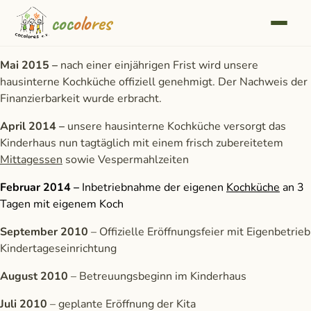
Zum
coc
olo
res
Inhalt
springen
Mai 2015 –
nach einer einjährigen Frist wird unsere
hausinterne Kochküche offiziell genehmigt. Der Nachweis der
Finanzierbarkeit wurde erbracht.
April 2014 –
unsere hausinterne Kochküche versorgt das
Kinderhaus nun tagtäglich mit einem frisch zubereitetem
Mittagessen
sowie Vespermahlzeiten
Februar 2014 –
Inbetriebnahme der eigenen
Kochküche
an 3
Tagen mit eigenem Koch
September 2010
– Offizielle Eröffnungsfeier mit Eigenbetrieb
Kindertageseinrichtung
August 2010
– Betreuungsbeginn im Kinderhaus
Juli 2010
– geplante Eröffnung der Kita