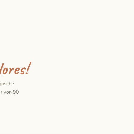
ores!
ogische
er von 90