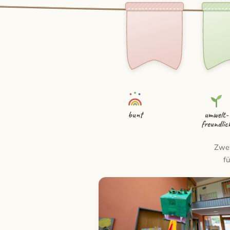
bunt
umwelt-
freundlic
Zwei
f