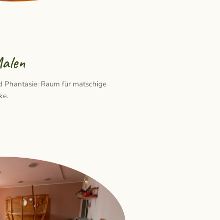
Malen
nd Phantasie: Raum für matschige
ke.