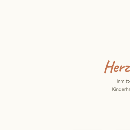
Herz
Inmitt
Kinderha